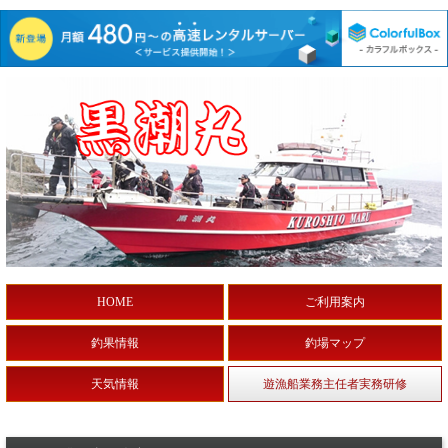
HOME
ご利用案内
釣果情報
釣場マップ
天気情報
遊漁船業務主任者実務研修